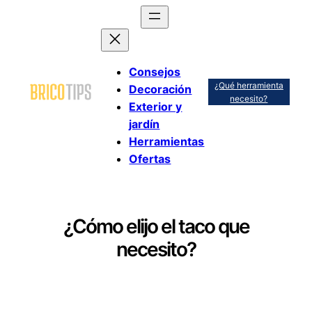
Saltar
al
contenido
Consejos
¿Qué herramienta
Decoración
necesito?
Exterior y
jardín
Herramientas
Ofertas
¿Cómo elijo el taco que
necesito?