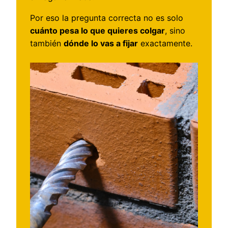
Por eso la pregunta correcta no es solo
cuánto pesa lo que quieres colgar
, sino
también
dónde lo vas a fijar
exactamente.