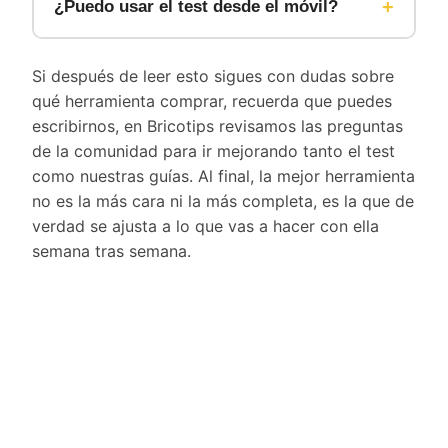
+
sitúa en la dirección correcta.
¿Puedo usar el test desde el móvil?
proyecto y tu nivel. Una vez tienes el
resultado, en nuestras guías completas te
Sí, el test funciona igual de bien desde el
explicamos qué gama de precios es
móvil, la tablet o el ordenador. No necesitas
Si después de leer esto sigues con dudas sobre
razonable y en qué merece la pena invertir
instalar nada, se usa directamente desde el
qué herramienta comprar, recuerda que puedes
más o menos según el uso que le vayas a
navegador.
escribirnos, en Bricotips revisamos las preguntas
dar.
de la comunidad para ir mejorando tanto el test
como nuestras guías. Al final, la mejor herramienta
no es la más cara ni la más completa, es la que de
verdad se ajusta a lo que vas a hacer con ella
semana tras semana.