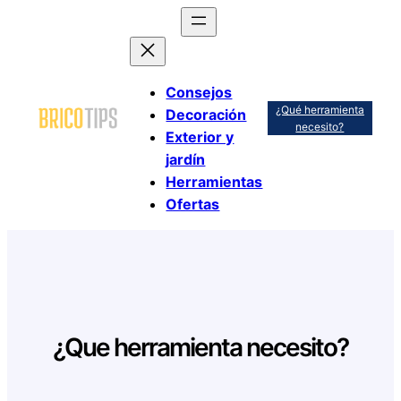
Saltar
al
contenido
Consejos
¿Qué herramienta
Decoración
necesito?
Exterior y
jardín
Herramientas
Ofertas
¿Que herramienta necesito?