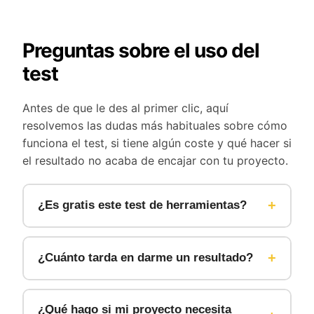
Preguntas sobre el uso del
test
Antes de que le des al primer clic, aquí
resolvemos las dudas más habituales sobre cómo
funciona el test, si tiene algún coste y qué hacer si
el resultado no acaba de encajar con tu proyecto.
+
¿Es gratis este test de herramientas?
Sí, el test es completamente gratuito y no
necesitas registrarte para usarlo. Responde
+
¿Cuánto tarda en darme un resultado?
las tres preguntas y verás la recomendación
al momento, sin darnos ningún dato
Menos de un minuto. Son solo tres
personal ni tener que descargar nada.
preguntas sobre tu proyecto, el material con
¿Qué hago si mi proyecto necesita