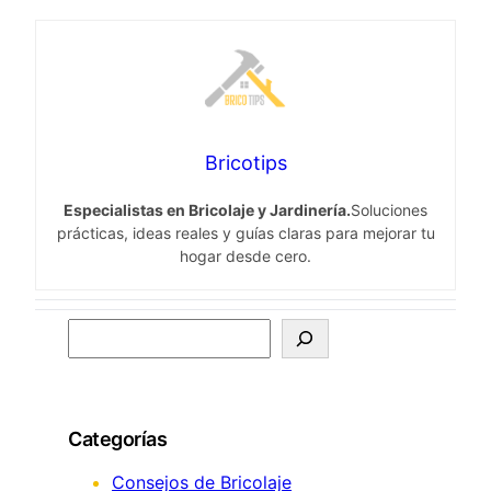
Bricotips
Especialistas en Bricolaje y Jardinería.
Soluciones
prácticas, ideas reales y guías claras para mejorar tu
hogar desde cero.
S
e
a
r
Categorías
c
h
Consejos de Bricolaje