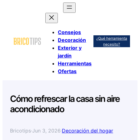
Saltar
al
contenido
Consejos
¿Qué herramienta
Decoración
necesito?
Exterior y
jardín
Herramientas
Ofertas
Cómo refrescar la casa sin aire
acondicionado
Bricotips
·
Jun 3, 2026
·
Decoración del hogar