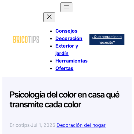
Saltar
al
contenido
Consejos
¿Qué herramienta
Decoración
necesito?
Exterior y
jardín
Herramientas
Ofertas
Psicología del color en casa qué
transmite cada color
Bricotips
·
Jul 1, 2026
·
Decoración del hogar