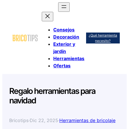
Saltar
al
contenido
Consejos
¿Qué herramienta
Decoración
necesito?
Exterior y
jardín
Herramientas
Ofertas
Regalo herramientas para
navidad
Bricotips
·
Dic 22, 2025
·
Herramientas de bricolaje