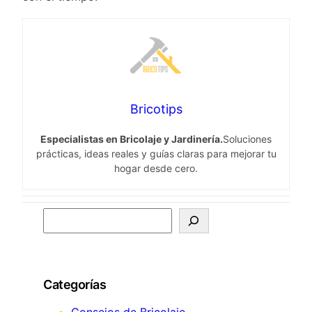
Bricotips
Especialistas en Bricolaje y Jardinería.
Soluciones
prácticas, ideas reales y guías claras para mejorar tu
hogar desde cero.
S
e
a
r
Categorías
c
h
Consejos de Bricolaje